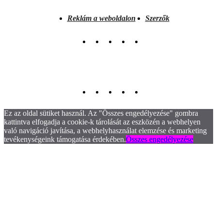
Reklám a weboldalon
Szerzők
Ez az oldal sütiket használ. Az "Összes engedélyezése" gombra
kattintva elfogadja a cookie-k tárolását az eszközén a webhelyen
való navigáció javítása, a webhelyhasználat elemzése és marketing
tevékenységeink támogatása érdekében.
Összes engedélyezése
.
.
.