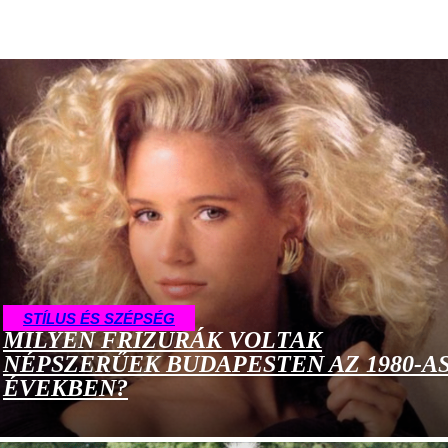
TÁRSADALMI ÉLET
РЕСТОРАНЫ
STÍLUS ÉS SZÉPSÉG
MILYEN FRIZURÁK VOLTAK
NÉPSZERŰEK BUDAPESTEN AZ 1980-A
ÉVEKBEN?