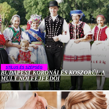
STÍLUS ÉS SZÉPSÉG
BUDAPEST KORONÁI ÉS KOSZORÚI: A
MÚLT NŐI FEJFEDŐI