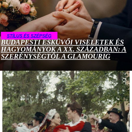
STÍLUS ÉS SZÉPSÉG
BUDAPESTI ESKÜVŐI VISELETEK ÉS
HAGYOMÁNYOK A XX. SZÁZADBAN: A
SZERÉNYSÉGTŐL A GLAMOURIG