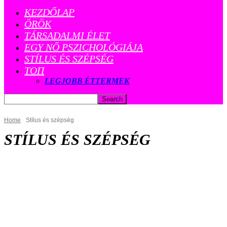
KEZDŐLAP
ÖRÖK
TÁRSADALMI ÉLET
EGY NŐ PSZICHOLÓGIÁJA
STÍLUS ÉS SZÉPSÉG
ТОП
LEGJOBB ÉTTERMEK
Home
Stílus és szépség
STÍLUS ÉS SZÉPSÉG
EGY NŐ PSZICHOLÓGIÁJA
EGYÉB
ÉTTEREM
NINCS KATEGORIZÁLVA
STÍLUS ÉS SZÉPSÉG